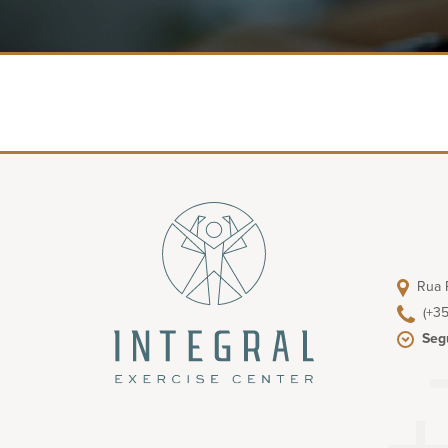
Rua P
(+35
Seg