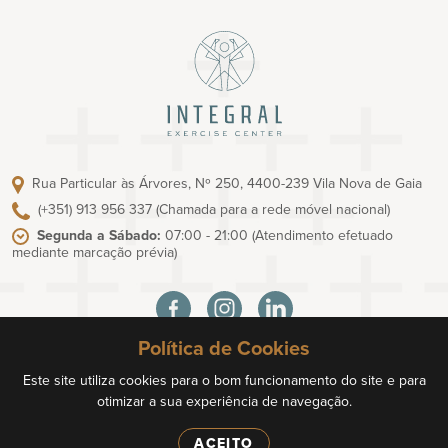
Rua Particular às Árvores, Nº 250, 4400-239 Vila Nova de Gaia
(+351) 913 956 337
(Chamada para a rede móvel nacional)
Segunda a Sábado:
07:00 - 21:00
(Atendimento efetuado
mediante marcação prévia)
Política de Cookies
Política de Privacidade
Termos e Condições
Este site utiliza cookies para o bom funcionamento do site e para
Livro de Reclamações Eletrónico
otimizar a sua experiência de navegação.
© INTEGRAL. Todos os direitos reservados. Design
Cm7
|
ACEITO
Desenvolvimento
Netsigma