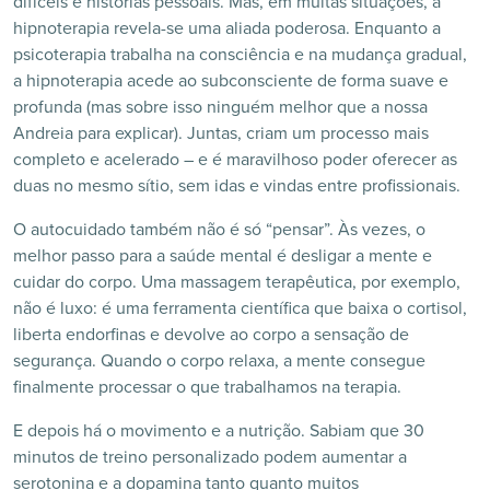
difíceis e histórias pessoais. Mas, em muitas situações, a
hipnoterapia revela-se uma aliada poderosa. Enquanto a
psicoterapia trabalha na consciência e na mudança gradual,
a hipnoterapia acede ao subconsciente de forma suave e
profunda (mas sobre isso ninguém melhor que a nossa
Andreia para explicar). Juntas, criam um processo mais
completo e acelerado – e é maravilhoso poder oferecer as
duas no mesmo sítio, sem idas e vindas entre profissionais.
O autocuidado também não é só “pensar”. Às vezes, o
melhor passo para a saúde mental é desligar a mente e
cuidar do corpo. Uma massagem terapêutica, por exemplo,
não é luxo: é uma ferramenta científica que baixa o cortisol,
liberta endorfinas e devolve ao corpo a sensação de
segurança. Quando o corpo relaxa, a mente consegue
finalmente processar o que trabalhamos na terapia.
E depois há o movimento e a nutrição. Sabiam que 30
minutos de treino personalizado podem aumentar a
serotonina e a dopamina tanto quanto muitos